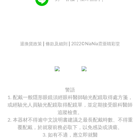
退換貨政策
|
條款及細則
|
2022©NiaNia霓亜睛彩堂
警語
1. 配戴一般隱形眼鏡須經眼科醫師驗光配鏡取得處方箋，
或經驗光人員驗光配鏡取得配鏡單，並定期接受眼科醫師
追蹤檢查。
2. 本器材不得逾中文說明書建議之最長配戴時數、不得重
覆配戴，於就寢前務必取下，以免感染或潰瘍。
3. 如有不適，應立即就醫