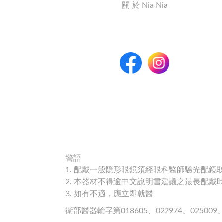
關 於 Nia Nia
警語
1. 配戴一般隱形眼鏡須經眼科醫師驗光配
2. 本器材不得逾中文說明書建議之最長配
3. 如有不適，應立即就醫
衛部醫器輸字第018605、022974、025009、0