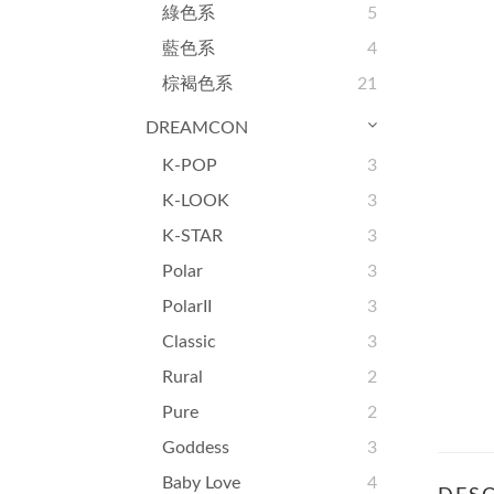
綠色系
5
藍色系
4
棕褐色系
21
DREAMCON
K-POP
3
K-LOOK
3
K-STAR
3
Polar
3
PolarII
3
Classic
3
Rural
2
Pure
2
Goddess
3
Baby Love
4