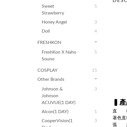
DESC
Sweet
5
Strawberry
Honey Angel
3
Doll
4
FRESHKON
FreshKon X Naho
5
Souno
COSPLAY
15
Other Brands
Johnson &
3
Johnson
▍產
ACUVUE(1 DAY)
直 徑
Alcon(1 DAY)
1
著色直徑
CooperVision(1
3
弧 度