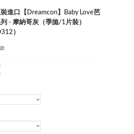
進口【Dreamcon】Baby Love芭
列 - 摩納哥灰（季拋/1片裝）
D312）
款
0
0