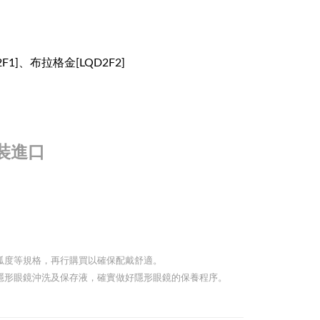
2F1]、布拉格金[
LQD2F2
]
原裝進口
弧度等規格，再行購買以確保配戴舒適。
隱形眼鏡沖洗及保存液，確實做好隱形眼鏡的保養程序。