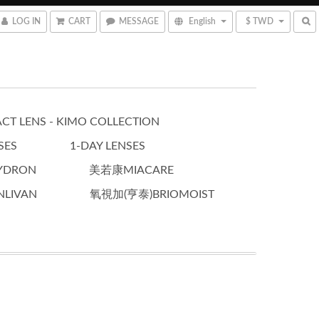
LOG IN
CART
MESSAGE
English
$ TWD
CT LENS - KIMO COLLECTION
SES
1-DAY LENSES
YDRON
美若康MIACARE
LIVAN
氧視加(亨泰)BRIOMOIST