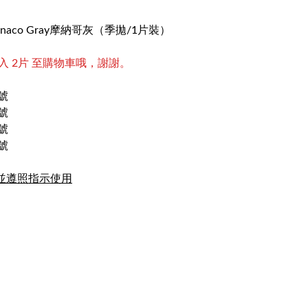
onaco Gray摩納哥灰（季拋/1片裝）
 2片 至購物車哦，謝謝。
號
號
號
號
並遵照指示使用