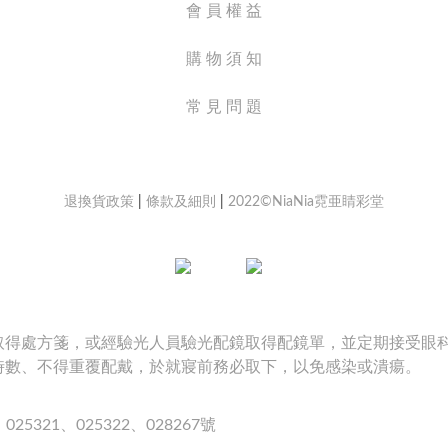
會 員 權 益
購 物 須 知
常 見 問 題
退換貨政策
|
條款及細則
|
2022©NiaNia霓亜睛彩堂
鏡取得處方箋，或經驗光人員驗光配鏡取得配鏡單，並定期接受眼
戴時數、不得重覆配戴，於就寢前務必取下，以免感染或潰瘍。
25321、025322、028267號