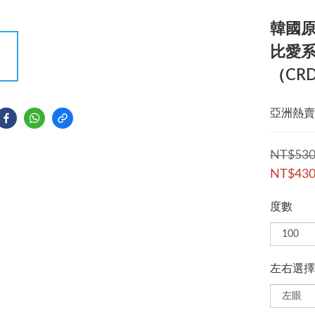
韓國原裝
比愛系
（CR
亞洲熱賣
NT$53
NT$43
度數
左右選擇