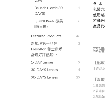
Day)
含 水 
Bausch+Lomb(30
1
包裝方
DAYS)
使用週
辨識色
QUINLIVAN 微美
6
產品
瞳(日拋)
Featured Products
46
新加坡第一品牌
3
FreshKon 菲士康🌟
亞洲
舒適好評熱銷中
1-DAY Lenses
9
【配戴
本產品
30-DAYS Lenses
4
90-DAYS Lenses
39
【溫馨
1.建議
2.若
3.配戴