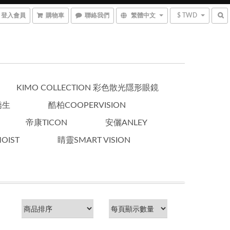
登入會員
購物車
聯絡我們
繁體中文
$ TWD
KIMO COLLECTION 彩色散光隱形眼鏡
嬌生
酷柏COOPERVISION
帝康TICON
安儷ANLEY
OIST
睛靈SMART VISION