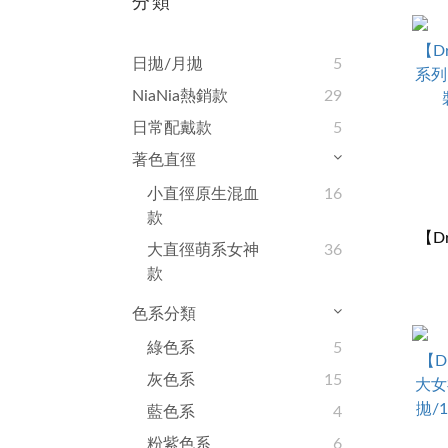
分類
日拋/月拋
5
NiaNia熱銷款
29
日常配戴款
5
著色直徑
小直徑原生混血
16
款
【D
大直徑萌系女神
36
系列
款
色系分類
綠色系
5
灰色系
15
藍色系
4
粉紫色系
6