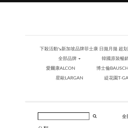
下殺活動↘︎新加坡品牌菲士康 日拋月拋 超划必
全部品牌
韓國原裝暢
愛爾康ALCON
博士倫BAUSCH
星歐LARGAN
緹花園T-GA
全