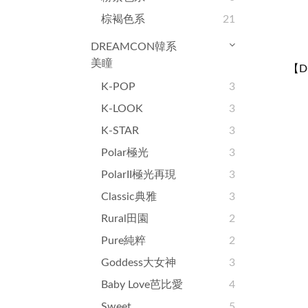
棕褐色系
21
DREAMCON韓系
美瞳
【D
大女
K-POP
3
拋/
K-LOOK
3
K-STAR
3
Polar極光
3
PolarII極光再現
3
Classic典雅
3
Rural田園
2
Pure純粹
2
Goddess大女神
3
Baby Love芭比愛
4
Sweet
5