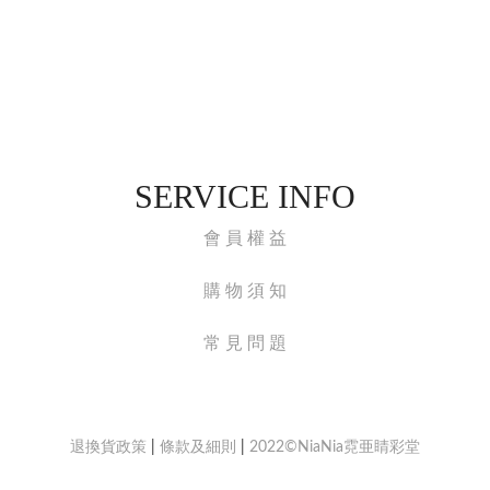
SERVICE INFO
會 員 權 益
購 物 須 知
常 見 問 題
退換貨政策
|
條款及細則
|
2022©NiaNia霓亜睛彩堂