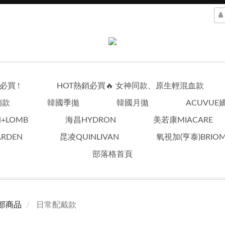
買 !
HOT熱銷必買🔥 女神同款、原生輕混血款
銷款
韓國季拋
韓國月拋
ACUVUE
+LOMB
海昌HYDRON
美若康MIACARE
RDEN
昆凌QUINLIVAN
氧視加(亨泰)BRIOM
部落格首頁
部商品
日常配戴款