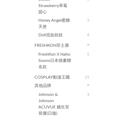
Strawberry草莓
甜心
Honey Angel蜜糖
3
天使
Doll混血娃娃
4
FRESHKON菲士康
FreshKon X Naho
5
Souno日本插畫聯
名款
COSPLAY動漫王國
15
其他品牌
Johnson &
3
Johnson
ACUVUE 嬌生安
視優(日拋)