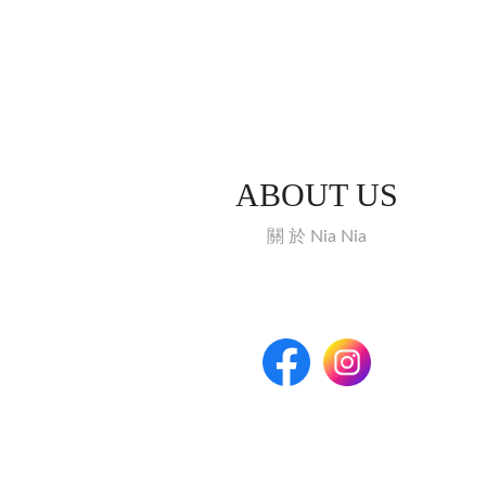
ABOUT US
關 於 Nia Nia