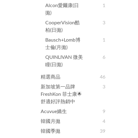
Alcon愛爾康(日
1
拋)
CooperVision酷
3
柏(日拋)
Bausch+Lomb博
1
士倫(月拋)
QUINLIVAN 微美
6
瞳(日拋)
精選商品
46
新加坡第一品牌
3
FreshKon 菲士康🌟
舒適好評熱銷中
Acuvue嬌生
9
韓國月拋
4
韓國季拋
39