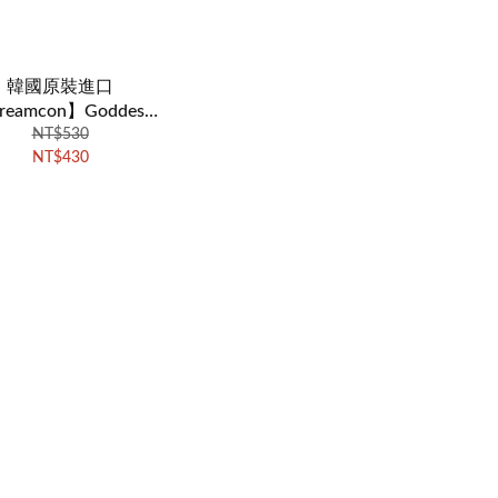
韓國原裝進口
reamcon】Goddess
神系列 - 樂多巧（季
NT$530
NT$430
1片裝）（PUD290）