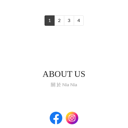
1
2
3
4
ABOUT US
關 於 Nia Nia