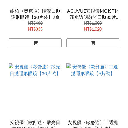
酷柏〈奧克拉〉睛潤日拋
ACUVUE安視優MOIST超
隱形眼鏡【30片裝】2盒
涵水透明散光日拋30片
NT$480
裝-8.5mm
NT$1,300
NT$335
NT$1,020
安視優〈歐舒適〉散光日
安視優〈歐舒適〉二週拋