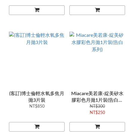
(客訂)博士倫輕水氧多焦月
Miacare美若康-綻美矽水
拋3片裝
膠彩色月拋1片裝(告白系
NT$850
NT$300
列)
NT$250