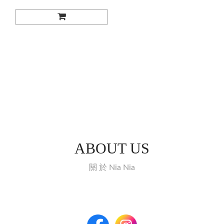
ABOUT US
關 於 Nia Nia