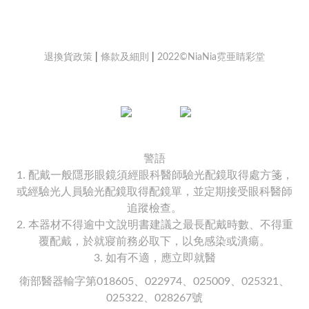
退換貨政策
|
條款及細則
|
2022©NiaNia霓亜睛彩堂
警語
1. 配戴一般隱形眼鏡須經眼科醫師驗光配鏡取得處方箋，
或經驗光人員驗光配鏡取得配鏡單，並定期接受眼科醫師
追蹤檢查。
2. 本器材不得逾中文說明書建議之最長配戴時數、不得重
覆配戴，於就寢前務必取下，以免感染或潰瘍。
3. 如有不適，應立即就醫
衛部醫器輸字第018605、022974、025009、025321、
025322、028267號