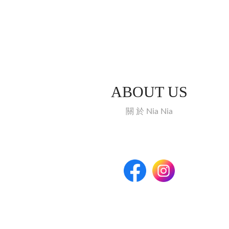
ABOUT US
關 於 Nia Nia