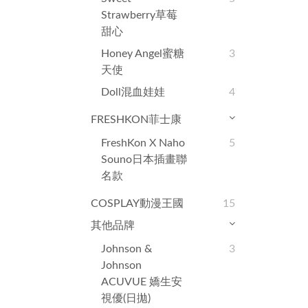
Strawberry草莓
甜心
Honey Angel蜜糖
3
天使
Doll混血娃娃
4
FRESHKON菲士康
FreshKon X Naho
5
Souno日本插畫聯
名款
COSPLAY動漫王國
15
其他品牌
Johnson &
3
Johnson
ACUVUE 嬌生安
視優(日拋)