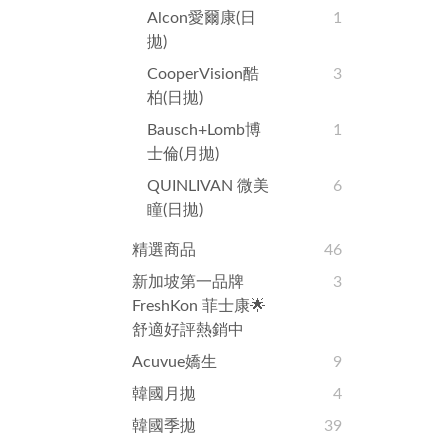
Alcon愛爾康(日
1
拋)
CooperVision酷
3
柏(日拋)
Bausch+Lomb博
1
士倫(月拋)
QUINLIVAN 微美
6
瞳(日拋)
精選商品
46
新加坡第一品牌
3
FreshKon 菲士康🌟
舒適好評熱銷中
Acuvue嬌生
9
韓國月拋
4
韓國季拋
39