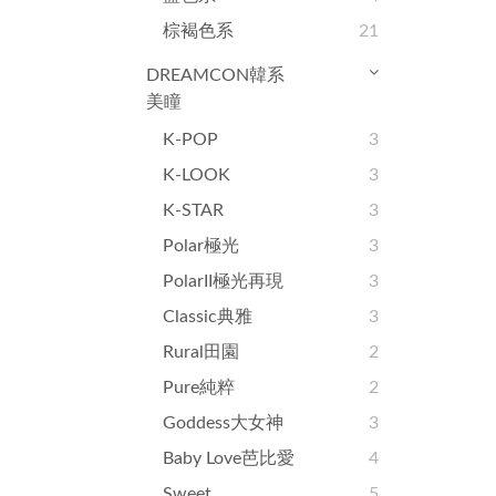
棕褐色系
21
DREAMCON韓系
美瞳
K-POP
3
K-LOOK
3
K-STAR
3
Polar極光
3
PolarII極光再現
3
Classic典雅
3
Rural田園
2
Pure純粹
2
Goddess大女神
3
Baby Love芭比愛
4
Sweet
5