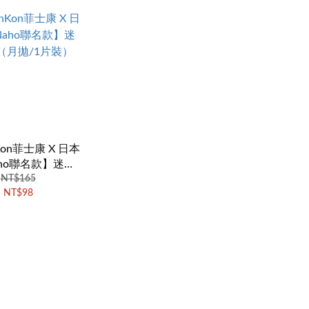
Kon菲士康 X 日本
ho聯名款】迷靄
月拋/1片裝）
NT$165
NT$98