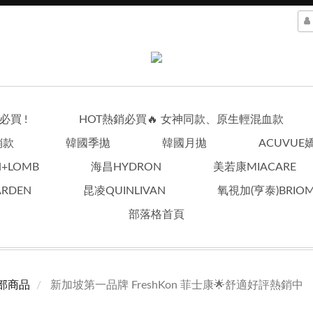
買 !
HOT熱銷必買🔥 女神同款、原生輕混血款
銷款
韓國季拋
韓國月拋
ACUVUE
+LOMB
海昌HYDRON
美若康MIACARE
RDEN
昆凌QUINLIVAN
氧視加(亨泰)BRIOM
部落格首頁
部商品
新加坡第一品牌 FreshKon 菲士康🌟舒適好評熱銷中