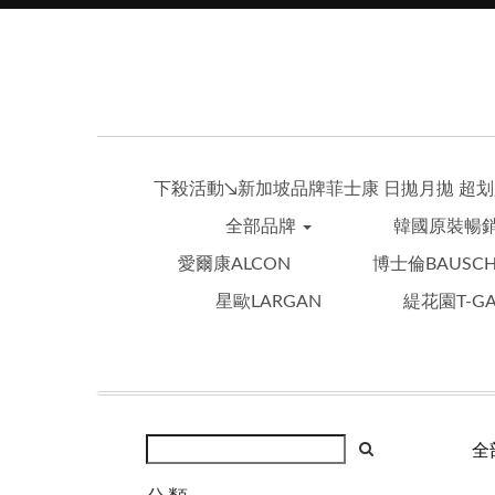
下殺活動↘︎新加坡品牌菲士康 日拋月拋 超划必
全部品牌
韓國原裝暢
愛爾康ALCON
博士倫BAUSCH
星歐LARGAN
緹花園T-GA
全