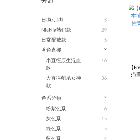
分類
日拋/月拋
5
NiaNia熱銷款
29
日常配戴款
5
著色直徑
小直徑原生混血
16
【Fr
款
插畫
大直徑萌系女神
36
青
款
色系分類
粉紫色系
6
灰色系
15
綠色系
5
藍色系
4