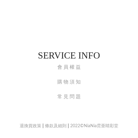
SERVICE INFO
會 員 權 益
購 物 須 知
常 見 問 題
退換貨政策
|
條款及細則
|
2022©NiaNia霓亜睛彩堂