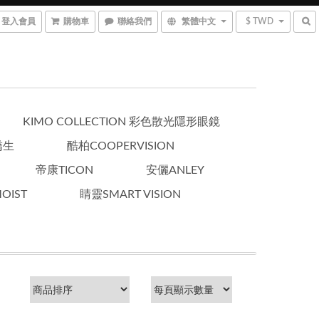
登入會員
購物車
聯絡我們
繁體中文
$ TWD
KIMO COLLECTION 彩色散光隱形眼鏡
嬌生
酷柏COOPERVISION
帝康TICON
安儷ANLEY
OIST
睛靈SMART VISION