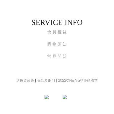
SERVICE INFO
會 員 權 益
購 物 須 知
常 見 問 題
退換貨政策
|
條款及細則
|
2022©NiaNia霓亜睛彩堂