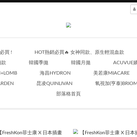
買 !
HOT熱銷必買🔥 女神同款、原生輕混血款
銷款
韓國季拋
韓國月拋
ACUVUE
+LOMB
海昌HYDRON
美若康MIACARE
RDEN
昆凌QUINLIVAN
氧視加(亨泰)BRIOM
部落格首頁