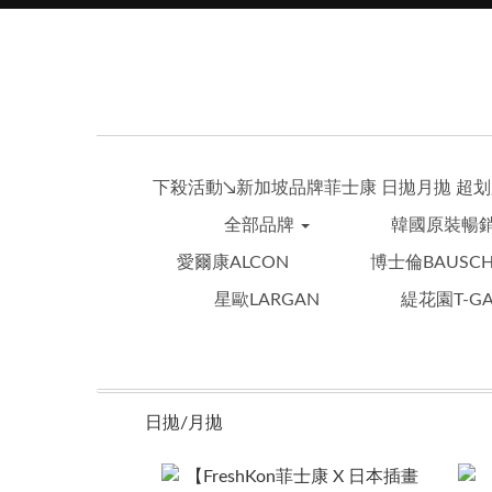
下殺活動↘︎新加坡品牌菲士康 日拋月拋 超划必
全部品牌
韓國原裝暢
愛爾康ALCON
博士倫BAUSCH
星歐LARGAN
緹花園T-GA
日拋/月拋