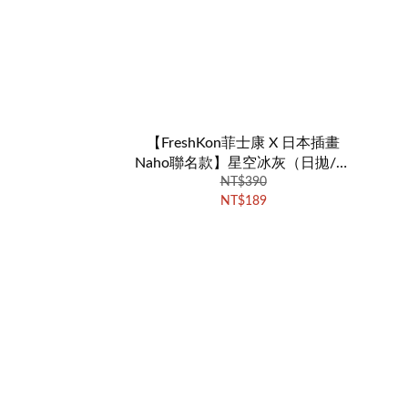
【FreshKon菲士康 X 日本插畫
Naho聯名款】星空冰灰（日拋/10
NT$390
片裝）
NT$189