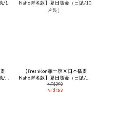
插畫
【FreshKon菲士康 X 日本插畫
/1
Naho聯名款】夏日漾金（日拋/10
NT$390
片裝）
NT$189