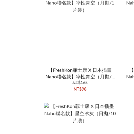
【FreshKon菲士康 X 日本插畫
【
Naho聯名款】率性青空（月拋/1
N
NT$165
片裝）
NT$98