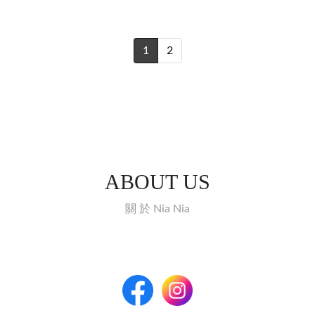
1
2
ABOUT US
關 於 Nia Nia