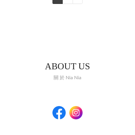
ABOUT US
關 於 Nia Nia