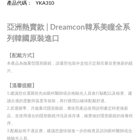
產品代碼： YKA310
亞洲熱賣款 |
Dreamcon韓系美瞳全系
列韓國原裝進口
【配戴方式】
本產品為拋棄型隱形眼鏡，請遵照包裝外盒指示定期丟棄並更換新的鏡
片。
【溫馨提醒】
1.建議您在選購前先由眼科醫師或合格驗光人員進行驗配以及檢查、建
議合適的度數與弧度等規格，再行購買以確保配戴舒適。
2.若選購季、月拋棄式隱形眼鏡，應依照產品使用說明書定時更換新
品，並使用適合的隱形眼鏡沖洗及保存液，確實做好隱形眼鏡的保養程
序。
3.配戴如有不適反應，建議您盡快做進一步的檢查及諮詢眼科醫師或合
格驗光人員。