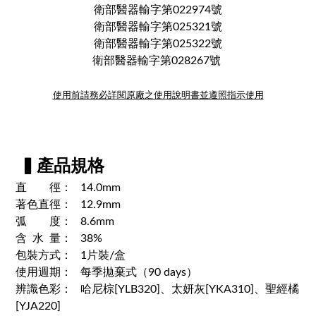
衛部醫器輸字第022974號
衛部醫器輸字第025321號
衛部醫器輸字第025322號
衛部醫器輸字第028267號
使用前請務必詳閱原廠之使用說明書並遵照指示使用
▍產品規格
直 徑： 14.0mm
著色直徑： 12.9mm
弧 度： 8.6mm
含 水 量： 38%
包裝方式： 1片裝/盒
使用週期： 每季拋棄式（90 days）
辨識色彩： 哈尼棕[YLB320]、太妍灰[YKA310]、聖經橘
[YJA220]