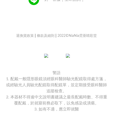
退換貨政策
|
條款及細則
|
2022©NiaNia霓亜睛彩堂
警語
1. 配戴一般隱形眼鏡須經眼科醫師驗光配鏡取得處方箋，
或經驗光人員驗光配鏡取得配鏡單，並定期接受眼科醫師
追蹤檢查。
2. 本器材不得逾中文說明書建議之最長配戴時數、不得重
覆配戴，於就寢前務必取下，以免感染或潰瘍。
3. 如有不適，應立即就醫