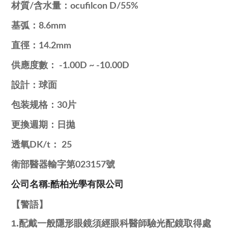
材質
/
含水量：
ocufilcon D/55%
基弧：
8.6mm
直徑：
14.2mm
供應度數：
-1.00D ~ -10.00D
設計：球面
包装规格：
30
片
更換週期：
日拋
透氧
DK/t
：
25
衛部醫器輸字第
023157
號
公司名稱:酷柏光學有限公司
【警語】
1.配戴一般隱形眼鏡須經眼科醫師驗光配鏡取得處