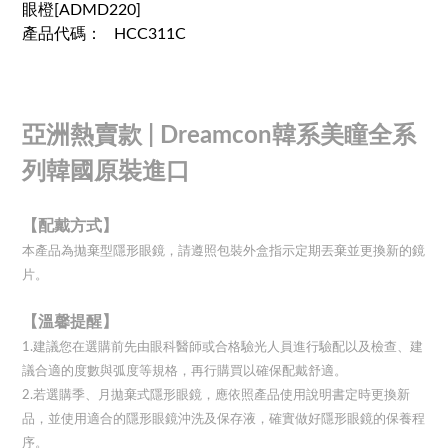
眼橙[ADMD220]
產品代碼：
HCC311C
亞洲熱賣款 |
Dreamcon韓系美瞳全系
列韓國原裝進口
【配戴方式】
本產品為拋棄型隱形眼鏡，請遵照包裝外盒指示定期丟棄並更換新的鏡
片。
【溫馨提醒】
1.建議您在選購前先由眼科醫師或合格驗光人員進行驗配以及檢查、建
議合適的度數與弧度等規格，再行購買以確保配戴舒適。
2.若選購季、月拋棄式隱形眼鏡，應依照產品使用說明書定時更換新
品，並使用適合的隱形眼鏡沖洗及保存液，確實做好隱形眼鏡的保養程
序。