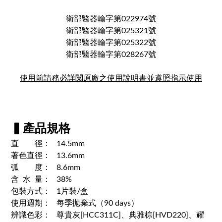
衛部醫器輸字第022974號
衛部醫器輸字第025321號
衛部醫器輸字第025322號
衛部醫器輸字第028267號
使用前請務必詳閱原廠之使用說明書並遵照指示使用
▍產品規格
直 徑： 14.5mm
著色直徑： 13.6mm
弧 度： 8.6mm
含 水 量： 38%
包裝方式： 1片裝/盒
使用週期： 每季拋棄式（90 days）
辨識色彩： 尊貴灰[HCC311C]、典雅棕[HVD220]、耀